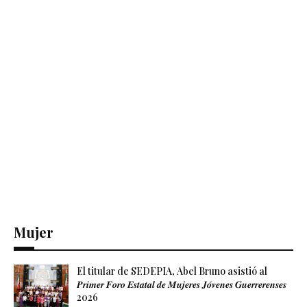
Mujer
El titular de SEDEPIA, Abel Bruno asistió al
𝑷𝒓𝒊𝒎𝒆𝒓 𝑭𝒐𝒓𝒐 𝑬𝒔𝒕𝒂𝒕𝒂𝒍 𝒅𝒆 𝑴𝒖𝒋𝒆𝒓𝒆𝒔 𝑱𝒐́𝒗𝒆𝒏𝒆𝒔 𝑮𝒖𝒆𝒓𝒓𝒆𝒓𝒆𝒏𝒔𝒆𝒔
2026