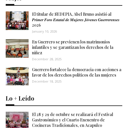
El titular de SEDEPIA, Abel Bruno asistió al
𝑷𝒓𝒊𝒎𝒆𝒓 𝑭𝒐𝒓𝒐 𝑬𝒔𝒕𝒂𝒕𝒂𝒍 𝒅𝒆 𝑴𝒖𝒋𝒆𝒓𝒆𝒔 𝑱𝒐́𝒗𝒆𝒏𝒆𝒔 𝑮𝒖𝒆𝒓𝒓𝒆𝒓𝒆𝒏𝒔𝒆𝒔
2026
January 10, 2026
En Guerrero se previenen los matrimonios
infantiles y se garantizan los derechos de la
niñez
December 28, 2025
Guerrero fortalece la democracia con acciones a
favor de los derechos políticos de las mujeres
December 18, 2025
Lo + Leído
El 28 y 29 de octubre se realizará el Festival
Gastronómico y el Cuarto Encuentro de
Cocineras Tradicionales, en Acapulco