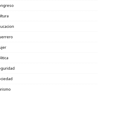
ongreso
ltura
ucacion
uerrero
ujer
litica
eguridad
ociedad
urismo