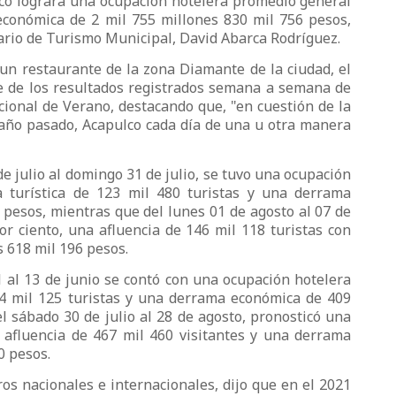
ulco lograra una ocupación hotelera promedio general
económica de 2 mil 755 millones 830 mil 756 pesos,
ario de Turismo Municipal, David Abarca Rodríguez.
un restaurante de la zona Diamante de la ciudad, el
e de los resultados registrados semana a semana de
cional de Verano, destacando que, "en cuestión de la
año pasado, Acapulco cada día de una u otra manera
e julio al domingo 31 de julio, se tuvo una ocupación
a turística de 123 mil 480 turistas y una derrama
 pesos, mientras que del lunes 01 de agosto al 07 de
or ciento, una afluencia de 146 mil 118 turistas con
 618 mil 196 pesos.
al 13 de junio se contó con una ocupación hotelera
64 mil 125 turistas y una derrama económica de 409
l sábado 30 de julio al 28 de agosto, pronosticó una
 afluencia de 467 mil 460 visitantes y una derrama
0 pesos.
ros nacionales e internacionales, dijo que en el 2021