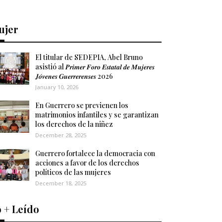
ujer
El titular de SEDEPIA, Abel Bruno
asistió al 𝑷𝒓𝒊𝒎𝒆𝒓 𝑭𝒐𝒓𝒐 𝑬𝒔𝒕𝒂𝒕𝒂𝒍 𝒅𝒆 𝑴𝒖𝒋𝒆𝒓𝒆𝒔
𝑱𝒐́𝒗𝒆𝒏𝒆𝒔 𝑮𝒖𝒆𝒓𝒓𝒆𝒓𝒆𝒏𝒔𝒆𝒔 2026
January 10, 2026
En Guerrero se previenen los
matrimonios infantiles y se garantizan
los derechos de la niñez
December 28, 2025
Guerrero fortalece la democracia con
acciones a favor de los derechos
políticos de las mujeres
December 18, 2025
 + Leído