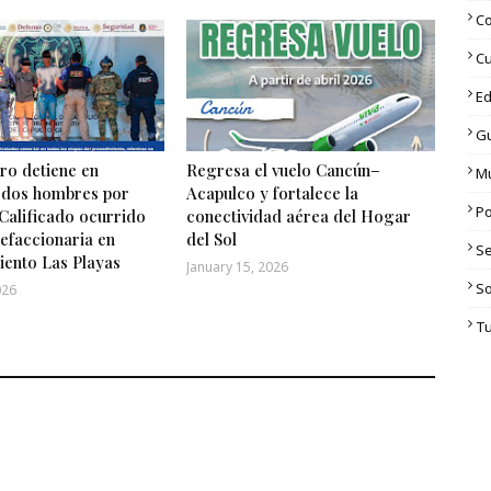
C
Cu
Ed
G
o detiene en
Regresa el vuelo Cancún–
M
 dos hombres por
Acapulco y fortalece la
Po
Calificado ocurrido
conectividad aérea del Hogar
efaccionaria en
del Sol
S
iento Las Playas
January 15, 2026
S
026
T