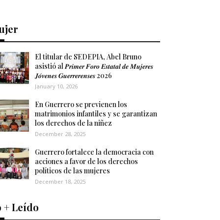
ujer
El titular de SEDEPIA, Abel Bruno
asistió al 𝑷𝒓𝒊𝒎𝒆𝒓 𝑭𝒐𝒓𝒐 𝑬𝒔𝒕𝒂𝒕𝒂𝒍 𝒅𝒆 𝑴𝒖𝒋𝒆𝒓𝒆𝒔
𝑱𝒐́𝒗𝒆𝒏𝒆𝒔 𝑮𝒖𝒆𝒓𝒓𝒆𝒓𝒆𝒏𝒔𝒆𝒔 2026
January 10, 2026
En Guerrero se previenen los
matrimonios infantiles y se garantizan
los derechos de la niñez
December 28, 2025
Guerrero fortalece la democracia con
acciones a favor de los derechos
políticos de las mujeres
December 18, 2025
 + Leído