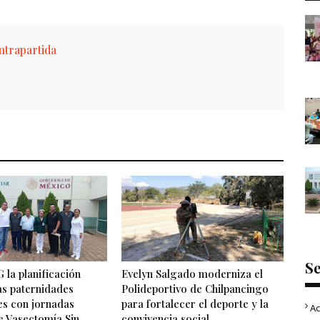
trapartida
S
 la planificación
Evelyn Salgado moderniza el
las paternidades
Polideportivo de Chilpancingo
es con jornadas
para fortalecer el deporte y la
Ac
e Vasectomía Sin
convivencia social