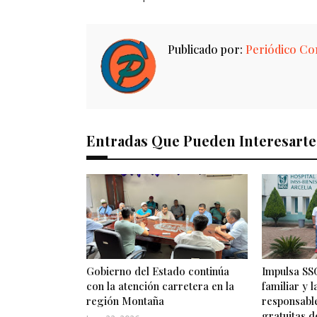
Publicado por:
Periódico Con
Entradas Que Pueden Interesarte
Gobierno del Estado continúa
Impulsa SSG
con la atención carretera en la
familiar y 
región Montaña
responsabl
gratuitas d