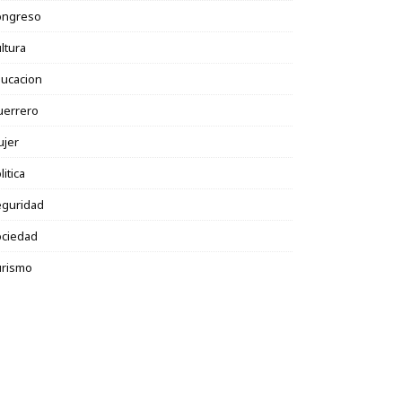
ongreso
ltura
ucacion
uerrero
ujer
litica
eguridad
ociedad
urismo