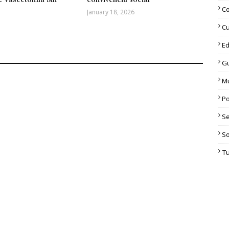
C
January 18, 2026
Cu
Ed
G
M
Po
S
S
T