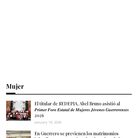
Mujer
El titular de SEDEPIA, Abel Bruno asistió al
𝑷𝒓𝒊𝒎𝒆𝒓 𝑭𝒐𝒓𝒐 𝑬𝒔𝒕𝒂𝒕𝒂𝒍 𝒅𝒆 𝑴𝒖𝒋𝒆𝒓𝒆𝒔 𝑱𝒐́𝒗𝒆𝒏𝒆𝒔 𝑮𝒖𝒆𝒓𝒓𝒆𝒓𝒆𝒏𝒔𝒆𝒔
2026
January 10, 2026
En Guerrero se previenen los matrimonios