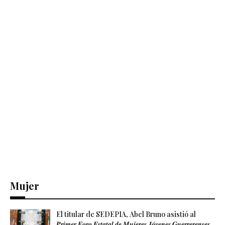
Mujer
El titular de SEDEPIA, Abel Bruno asistió al
𝑷𝒓𝒊𝒎𝒆𝒓 𝑭𝒐𝒓𝒐 𝑬𝒔𝒕𝒂𝒕𝒂𝒍 𝒅𝒆 𝑴𝒖𝒋𝒆𝒓𝒆𝒔 𝑱𝒐́𝒗𝒆𝒏𝒆𝒔 𝑮𝒖𝒆𝒓𝒓𝒆𝒓𝒆𝒏𝒔𝒆𝒔