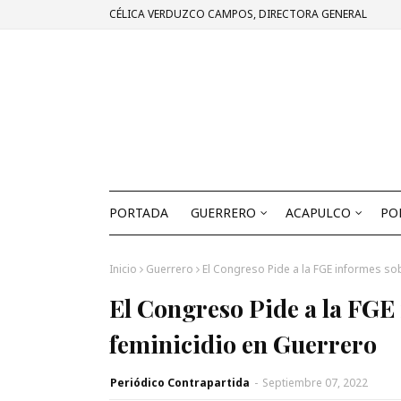
CÉLICA VERDUZCO CAMPOS, DIRECTORA GENERAL
PORTADA
GUERRERO
ACAPULCO
PO
Inicio
Guerrero
El Congreso Pide a la FGE informes so
El Congreso Pide a la FGE
feminicidio en Guerrero
Periódico Contrapartida
-
Septiembre 07, 2022