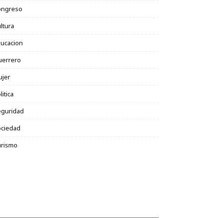
ongreso
ltura
ucacion
uerrero
ujer
litica
eguridad
ociedad
urismo