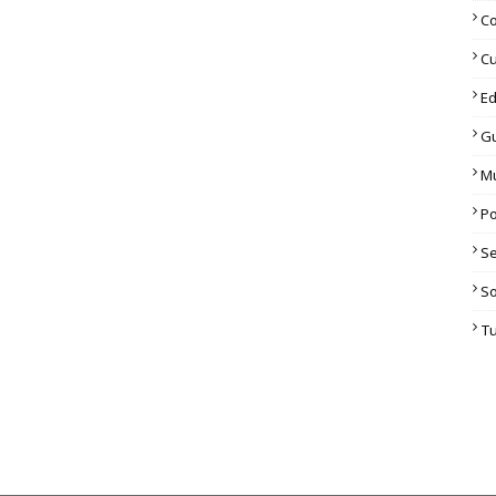
C
Cu
Ed
G
M
Po
S
S
T