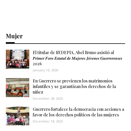
Mujer
El titular de SEDEPIA, Abel Bruno asistió al
𝑷𝒓𝒊𝒎𝒆𝒓 𝑭𝒐𝒓𝒐 𝑬𝒔𝒕𝒂𝒕𝒂𝒍 𝒅𝒆 𝑴𝒖𝒋𝒆𝒓𝒆𝒔 𝑱𝒐́𝒗𝒆𝒏𝒆𝒔 𝑮𝒖𝒆𝒓𝒓𝒆𝒓𝒆𝒏𝒔𝒆𝒔
2026
January 10, 2026
En Guerrero se previenen los matrimonios
infantiles y se garantizan los derechos de la
niñez
December 28, 2025
Guerrero fortalece la democracia con acciones a
favor de los derechos políticos de las mujeres
December 18, 2025