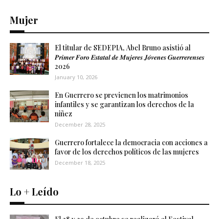
Mujer
El titular de SEDEPIA, Abel Bruno asistió al
𝑷𝒓𝒊𝒎𝒆𝒓 𝑭𝒐𝒓𝒐 𝑬𝒔𝒕𝒂𝒕𝒂𝒍 𝒅𝒆 𝑴𝒖𝒋𝒆𝒓𝒆𝒔 𝑱𝒐́𝒗𝒆𝒏𝒆𝒔 𝑮𝒖𝒆𝒓𝒓𝒆𝒓𝒆𝒏𝒔𝒆𝒔
2026
January 10, 2026
En Guerrero se previenen los matrimonios
infantiles y se garantizan los derechos de la
niñez
December 28, 2025
Guerrero fortalece la democracia con acciones a
favor de los derechos políticos de las mujeres
December 18, 2025
Lo + Leído