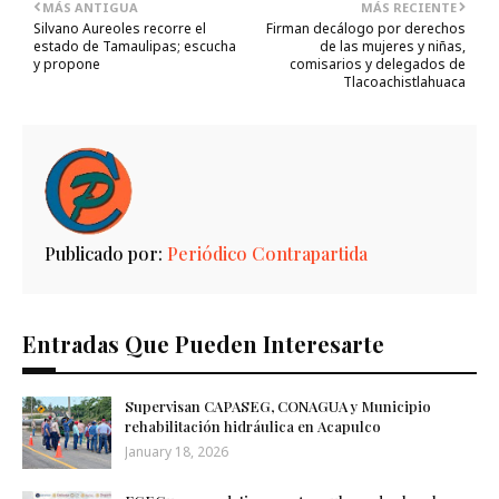
MÁS ANTIGUA
MÁS RECIENTE
Silvano Aureoles recorre el
Firman decálogo por derechos
estado de Tamaulipas; escucha
de las mujeres y niñas,
y propone
comisarios y delegados de
Tlacoachistlahuaca
Publicado por:
Periódico Contrapartida
Entradas Que Pueden Interesarte
Supervisan CAPASEG, CONAGUA y Municipio
rehabilitación hidráulica en Acapulco
January 18, 2026