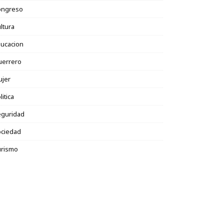
ongreso
ltura
ucacion
uerrero
ujer
litica
eguridad
ociedad
urismo