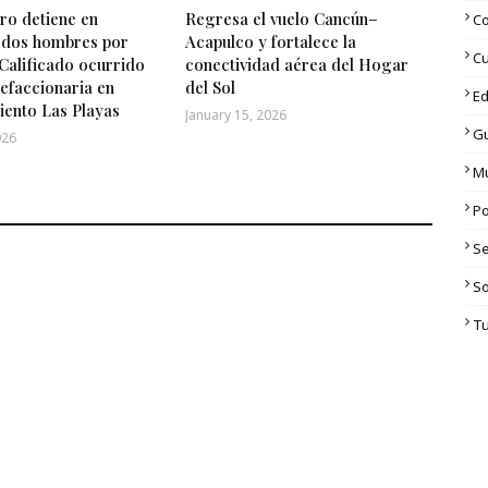
o detiene en
Regresa el vuelo Cancún–
C
 dos hombres por
Acapulco y fortalece la
Cu
Calificado ocurrido
conectividad aérea del Hogar
efaccionaria en
del Sol
Ed
iento Las Playas
January 15, 2026
G
026
M
Po
S
S
T