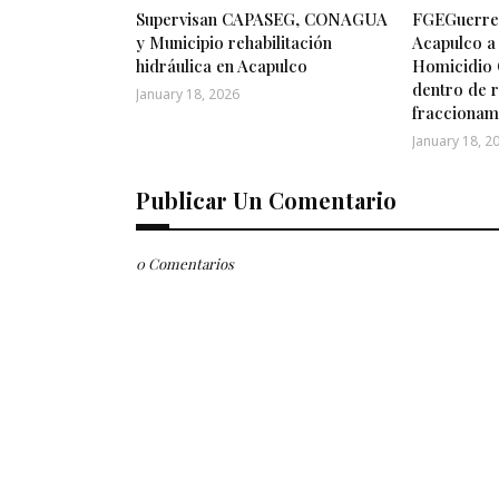
Supervisan CAPASEG, CONAGUA
FGEGuerrer
y Municipio rehabilitación
Acapulco a
hidráulica en Acapulco
Homicidio 
dentro de r
January 18, 2026
fraccionam
January 18, 2
Publicar Un Comentario
0 Comentarios