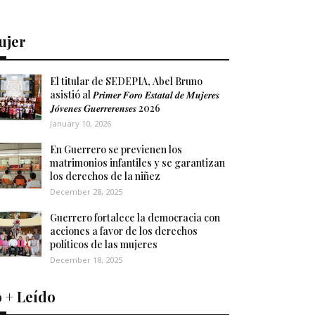
ujer
El titular de SEDEPIA, Abel Bruno
asistió al 𝑷𝒓𝒊𝒎𝒆𝒓 𝑭𝒐𝒓𝒐 𝑬𝒔𝒕𝒂𝒕𝒂𝒍 𝒅𝒆 𝑴𝒖𝒋𝒆𝒓𝒆𝒔
𝑱𝒐́𝒗𝒆𝒏𝒆𝒔 𝑮𝒖𝒆𝒓𝒓𝒆𝒓𝒆𝒏𝒔𝒆𝒔 2026
January 10, 2026
En Guerrero se previenen los
matrimonios infantiles y se garantizan
los derechos de la niñez
December 28, 2025
Guerrero fortalece la democracia con
acciones a favor de los derechos
políticos de las mujeres
December 18, 2025
 + Leído