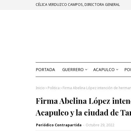
CÉLICA VERDUZCO CAMPOS, DIRECTORA GENERAL
PORTADA
GUERRERO
ACAPULCO
PO
Inicio
Politica
Firma Abelina López intención de herma
Firma Abelina López inte
Acapulco y la ciudad de T
Periódico Contrapartida
-
Octubre 29, 2022