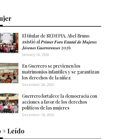
ujer
El titular de SEDEPIA, Abel Bruno
asistió al 𝑷𝒓𝒊𝒎𝒆𝒓 𝑭𝒐𝒓𝒐 𝑬𝒔𝒕𝒂𝒕𝒂𝒍 𝒅𝒆 𝑴𝒖𝒋𝒆𝒓𝒆𝒔
𝑱𝒐́𝒗𝒆𝒏𝒆𝒔 𝑮𝒖𝒆𝒓𝒓𝒆𝒓𝒆𝒏𝒔𝒆𝒔 2026
January 10, 2026
En Guerrero se previenen los
matrimonios infantiles y se garantizan
los derechos de la niñez
December 28, 2025
Guerrero fortalece la democracia con
acciones a favor de los derechos
políticos de las mujeres
December 18, 2025
 + Leído