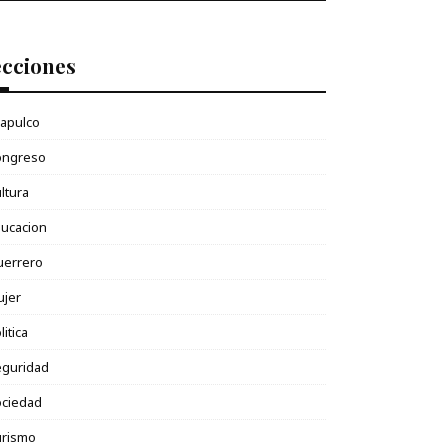
ecciones
apulco
ongreso
ltura
ucacion
uerrero
ujer
litica
eguridad
ociedad
urismo