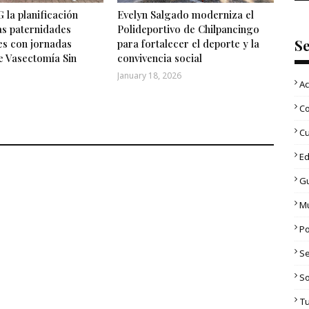
 la planificación
Evelyn Salgado moderniza el
las paternidades
Polideportivo de Chilpancingo
S
es con jornadas
para fortalecer el deporte y la
e Vasectomía Sin
convivencia social
January 18, 2026
Ac
C
Cu
Ed
G
M
Po
S
S
T