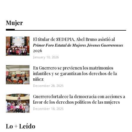
Mujer
El titular de SEDEPIA, Abel Bruno asistió al
𝑷𝒓𝒊𝒎𝒆𝒓 𝑭𝒐𝒓𝒐 𝑬𝒔𝒕𝒂𝒕𝒂𝒍 𝒅𝒆 𝑴𝒖𝒋𝒆𝒓𝒆𝒔 𝑱𝒐́𝒗𝒆𝒏𝒆𝒔 𝑮𝒖𝒆𝒓𝒓𝒆𝒓𝒆𝒏𝒔𝒆𝒔
2026
January 10, 2026
En Guerrero se previenen los matrimonios
infantiles y se garantizan los derechos de la
niñez
December 28, 2025
Guerrero fortalece la democracia con acciones a
favor de los derechos políticos de las mujeres
December 18, 2025
Lo + Leído