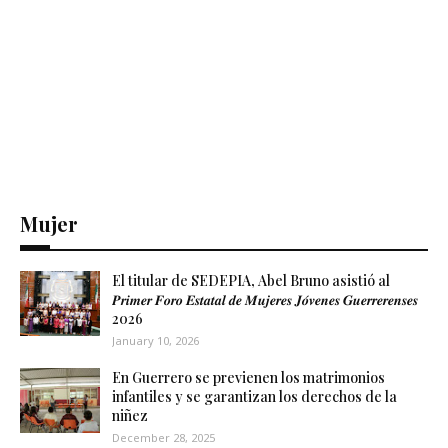
Mujer
El titular de SEDEPIA, Abel Bruno asistió al
𝑷𝒓𝒊𝒎𝒆𝒓 𝑭𝒐𝒓𝒐 𝑬𝒔𝒕𝒂𝒕𝒂𝒍 𝒅𝒆 𝑴𝒖𝒋𝒆𝒓𝒆𝒔 𝑱𝒐́𝒗𝒆𝒏𝒆𝒔 𝑮𝒖𝒆𝒓𝒓𝒆𝒓𝒆𝒏𝒔𝒆𝒔
2026
January 10, 2026
En Guerrero se previenen los matrimonios
infantiles y se garantizan los derechos de la
niñez
December 28, 2025