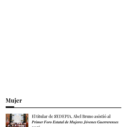
Mujer
El titular de SEDEPIA, Abel Bruno asistió al
𝑷𝒓𝒊𝒎𝒆𝒓 𝑭𝒐𝒓𝒐 𝑬𝒔𝒕𝒂𝒕𝒂𝒍 𝒅𝒆 𝑴𝒖𝒋𝒆𝒓𝒆𝒔 𝑱𝒐́𝒗𝒆𝒏𝒆𝒔 𝑮𝒖𝒆𝒓𝒓𝒆𝒓𝒆𝒏𝒔𝒆𝒔