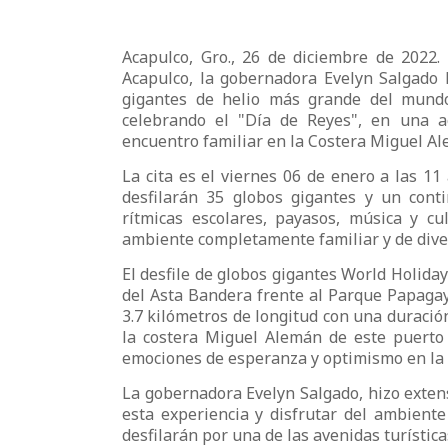
Acapulco, Gro., 26 de diciembre de 2022.
Acapulco, la gobernadora Evelyn Salgado P
gigantes de helio más grande del mundo
celebrando el "Día de Reyes", en una 
encuentro familiar en la Costera Miguel Al
La cita es el viernes 06 de enero a las 1
desfilarán 35 globos gigantes y un cont
rítmicas escolares, payasos, música y c
ambiente completamente familiar y de dive
El desfile de globos gigantes World Holid
del Asta Bandera frente al Parque Papagay
3.7 kilómetros de longitud con una duración
la costera Miguel Alemán de este puerto 
emociones de esperanza y optimismo en la 
La gobernadora Evelyn Salgado, hizo extensa
esta experiencia y disfrutar del ambiente
desfilarán por una de las avenidas turísti