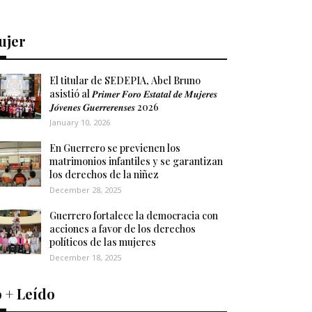
ujer
El titular de SEDEPIA, Abel Bruno
asistió al 𝑷𝒓𝒊𝒎𝒆𝒓 𝑭𝒐𝒓𝒐 𝑬𝒔𝒕𝒂𝒕𝒂𝒍 𝒅𝒆 𝑴𝒖𝒋𝒆𝒓𝒆𝒔
𝑱𝒐́𝒗𝒆𝒏𝒆𝒔 𝑮𝒖𝒆𝒓𝒓𝒆𝒓𝒆𝒏𝒔𝒆𝒔 2026
January 10, 2026
En Guerrero se previenen los
matrimonios infantiles y se garantizan
los derechos de la niñez
December 28, 2025
Guerrero fortalece la democracia con
acciones a favor de los derechos
políticos de las mujeres
December 18, 2025
 + Leído