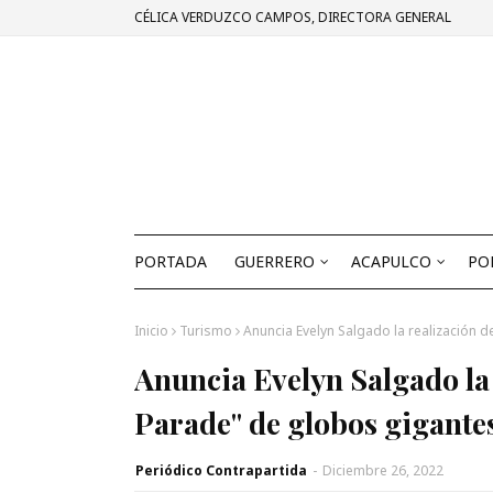
CÉLICA VERDUZCO CAMPOS, DIRECTORA GENERAL
PORTADA
GUERRERO
ACAPULCO
PO
Inicio
Turismo
Anuncia Evelyn Salgado la realización 
Anuncia Evelyn Salgado la 
Parade" de globos gigante
Periódico Contrapartida
-
Diciembre 26, 2022