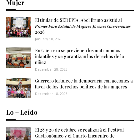
Mujer
El titular de SEDEPIA, Abel Bruno asistió al
𝑷𝒓𝒊𝒎𝒆𝒓 𝑭𝒐𝒓𝒐 𝑬𝒔𝒕𝒂𝒕𝒂𝒍 𝒅𝒆 𝑴𝒖𝒋𝒆𝒓𝒆𝒔 𝑱𝒐́𝒗𝒆𝒏𝒆𝒔 𝑮𝒖𝒆𝒓𝒓𝒆𝒓𝒆𝒏𝒔𝒆𝒔
2026
January 10, 2026
En Guerrero se previenen los matrimonios
infantiles y se garantizan los derechos de la
niñez
December 28, 2025
Guerrero fortalece la democracia con acciones a
favor de los derechos políticos de las mujeres
December 18, 2025
Lo + Leído
El 28 y 29 de octubre se realizará el Festival
Gastronómico y el Cuarto Encuentro de