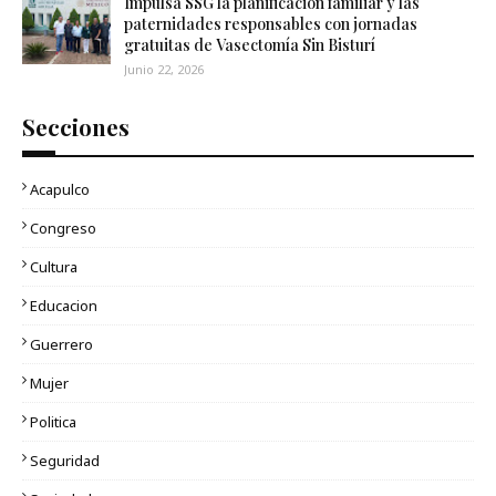
Impulsa SSG la planificación familiar y las
paternidades responsables con jornadas
gratuitas de Vasectomía Sin Bisturí
Junio 22, 2026
Secciones
Acapulco
Congreso
Cultura
Educacion
Guerrero
Mujer
Politica
Seguridad