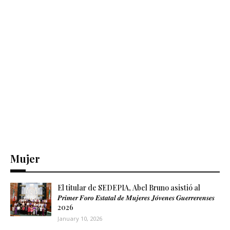
Mujer
El titular de SEDEPIA, Abel Bruno asistió al
𝑷𝒓𝒊𝒎𝒆𝒓 𝑭𝒐𝒓𝒐 𝑬𝒔𝒕𝒂𝒕𝒂𝒍 𝒅𝒆 𝑴𝒖𝒋𝒆𝒓𝒆𝒔 𝑱𝒐́𝒗𝒆𝒏𝒆𝒔 𝑮𝒖𝒆𝒓𝒓𝒆𝒓𝒆𝒏𝒔𝒆𝒔
2026
January 10, 2026