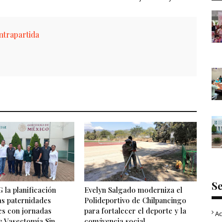
trapartida
S
 la planificación
Evelyn Salgado moderniza el
las paternidades
Polideportivo de Chilpancingo
es con jornadas
para fortalecer el deporte y la
Ac
e Vasectomía Sin
convivencia social