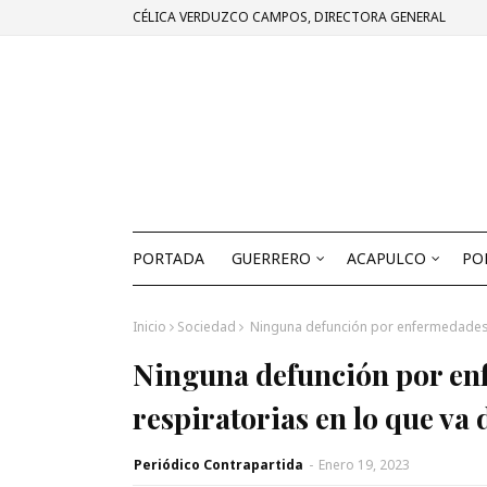
CÉLICA VERDUZCO CAMPOS, DIRECTORA GENERAL
PORTADA
GUERRERO
ACAPULCO
PO
Inicio
Sociedad
Ninguna defunción por enfermedades en
Ninguna defunción por enf
respiratorias en lo que va
Periódico Contrapartida
-
Enero 19, 2023