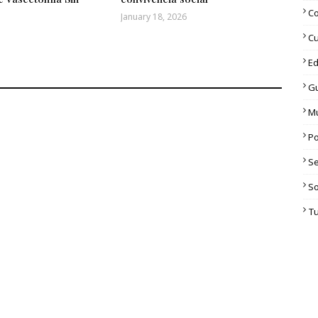
C
January 18, 2026
Cu
Ed
G
M
Po
S
S
T