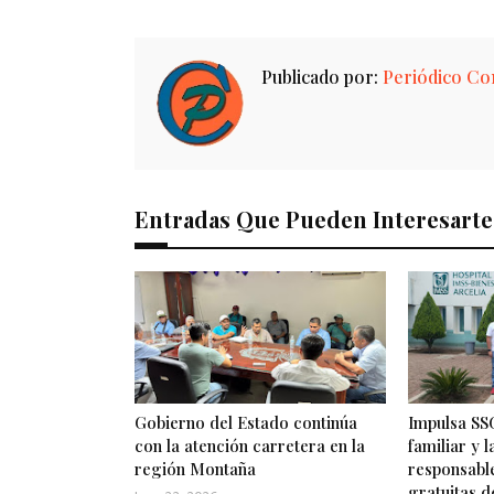
Publicado por:
Periódico Con
Entradas Que Pueden Interesarte
Gobierno del Estado continúa
Impulsa SSG
con la atención carretera en la
familiar y 
región Montaña
responsabl
gratuitas d