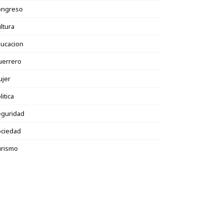
ongreso
ltura
ucacion
uerrero
ujer
litica
eguridad
ociedad
urismo