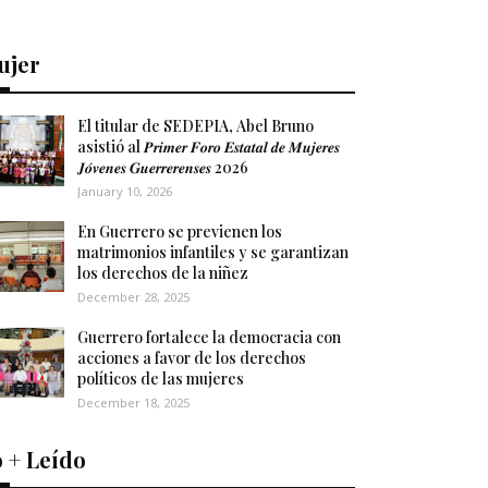
ujer
El titular de SEDEPIA, Abel Bruno
asistió al 𝑷𝒓𝒊𝒎𝒆𝒓 𝑭𝒐𝒓𝒐 𝑬𝒔𝒕𝒂𝒕𝒂𝒍 𝒅𝒆 𝑴𝒖𝒋𝒆𝒓𝒆𝒔
𝑱𝒐́𝒗𝒆𝒏𝒆𝒔 𝑮𝒖𝒆𝒓𝒓𝒆𝒓𝒆𝒏𝒔𝒆𝒔 2026
January 10, 2026
En Guerrero se previenen los
matrimonios infantiles y se garantizan
los derechos de la niñez
December 28, 2025
Guerrero fortalece la democracia con
acciones a favor de los derechos
políticos de las mujeres
December 18, 2025
 + Leído