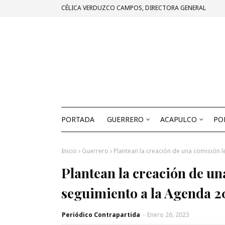
CÉLICA VERDUZCO CAMPOS, DIRECTORA GENERAL
PORTADA
GUERRERO
ACAPULCO
PO
Inicio
Guerrero
Plantean la creación de una comisión 
Plantean la creación de un
seguimiento a la Agenda 
Periódico Contrapartida
-
Enero 26, 2023