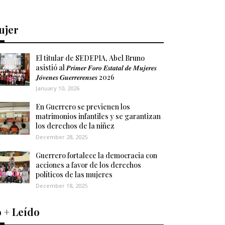
ujer
El titular de SEDEPIA, Abel Bruno
asistió al 𝑷𝒓𝒊𝒎𝒆𝒓 𝑭𝒐𝒓𝒐 𝑬𝒔𝒕𝒂𝒕𝒂𝒍 𝒅𝒆 𝑴𝒖𝒋𝒆𝒓𝒆𝒔
𝑱𝒐́𝒗𝒆𝒏𝒆𝒔 𝑮𝒖𝒆𝒓𝒓𝒆𝒓𝒆𝒏𝒔𝒆𝒔 2026
January 10, 2026
En Guerrero se previenen los
matrimonios infantiles y se garantizan
los derechos de la niñez
December 28, 2025
Guerrero fortalece la democracia con
acciones a favor de los derechos
políticos de las mujeres
December 18, 2025
 + Leído