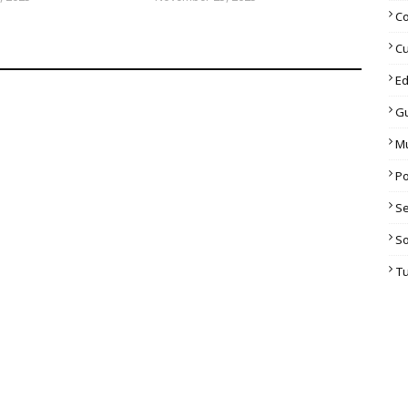
C
Cu
Ed
G
M
Po
S
S
T