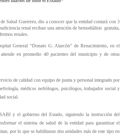
ntes diarios de todo el Estado*
de Salud Guerrero, dio a conocer que la entidad contará con 3
nsuficiencia renal reciban una atención de hemodiálisis gratuita,
nfermos renales.
ospital General “Donato G. Alarcón” de Renacimiento, en el
 atiende en promedio 40 pacientes del municipio y de otras
servicio de calidad con equipo de punta y personal integrado por
nefrología, médicos nefrólogos, psicólogos, trabajador social y
dad social.
NSABI y el gobierno del Estado, siguiendo la instrucción del
formar el sistema de salud de la entidad para garantizar el
itan, por lo que se habilitaran dos unidades más de este tipo en