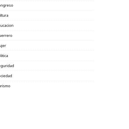
ongreso
ltura
ucacion
uerrero
ujer
litica
eguridad
ociedad
urismo