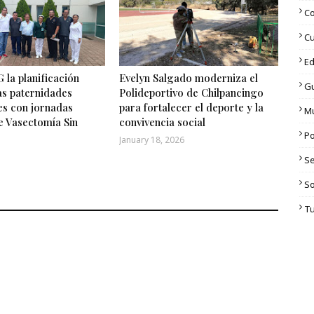
C
Cu
Ed
 la planificación
Evelyn Salgado moderniza el
G
las paternidades
Polideportivo de Chilpancingo
es con jornadas
para fortalecer el deporte y la
M
e Vasectomía Sin
convivencia social
Po
January 18, 2026
S
S
T