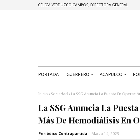
CÉLICA VERDUZCO CAMPOS, DIRECTORA GENERAL
PORTADA
GUERRERO
ACAPULCO
PO
Inicio
Sociedad
La SSG Anuncia La Puesta En Operació
La SSG Anuncia La Puesta
Más De Hemodiálisis En O
Periódico Contrapartida
-
Marzo 14, 2023