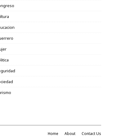
ongreso
ltura
ucacion
uerrero
ujer
litica
eguridad
ociedad
urismo
Home
About
Contact Us