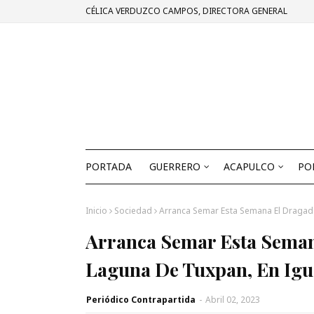
CÉLICA VERDUZCO CAMPOS, DIRECTORA GENERAL
PORTADA
GUERRERO
ACAPULCO
PO
Inicio
Sociedad
Arranca Semar Esta Semana El Dragado
Arranca Semar Esta Seman
Laguna De Tuxpan, En Igu
Periódico Contrapartida
-
Abril 02, 2023