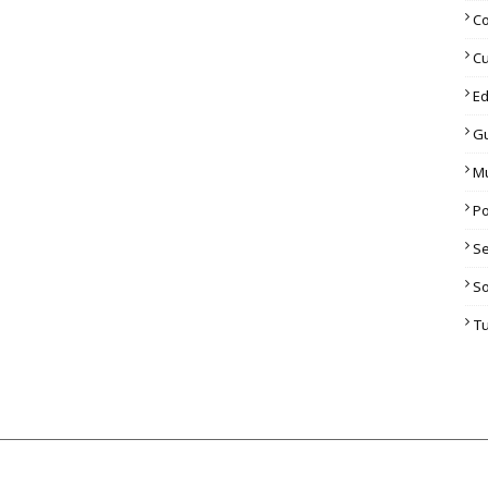
C
Cu
Ed
G
M
Po
S
S
T