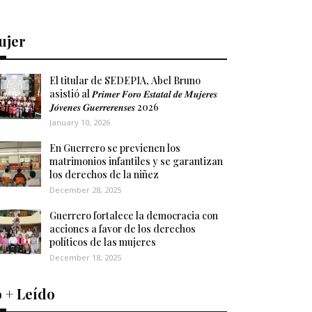
ujer
El titular de SEDEPIA, Abel Bruno
asistió al 𝑷𝒓𝒊𝒎𝒆𝒓 𝑭𝒐𝒓𝒐 𝑬𝒔𝒕𝒂𝒕𝒂𝒍 𝒅𝒆 𝑴𝒖𝒋𝒆𝒓𝒆𝒔
𝑱𝒐́𝒗𝒆𝒏𝒆𝒔 𝑮𝒖𝒆𝒓𝒓𝒆𝒓𝒆𝒏𝒔𝒆𝒔 2026
January 10, 2026
En Guerrero se previenen los
matrimonios infantiles y se garantizan
los derechos de la niñez
December 28, 2025
Guerrero fortalece la democracia con
acciones a favor de los derechos
políticos de las mujeres
December 18, 2025
 + Leído