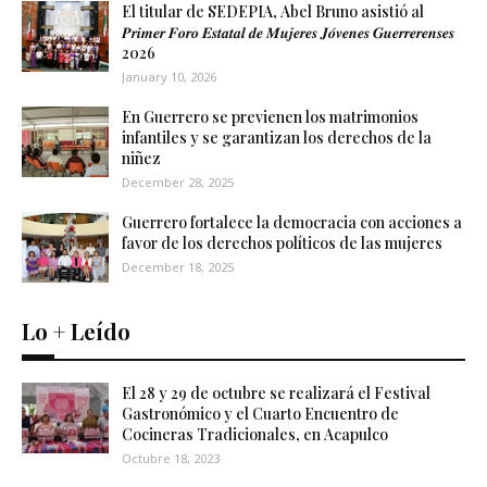
El titular de SEDEPIA, Abel Bruno asistió al
𝑷𝒓𝒊𝒎𝒆𝒓 𝑭𝒐𝒓𝒐 𝑬𝒔𝒕𝒂𝒕𝒂𝒍 𝒅𝒆 𝑴𝒖𝒋𝒆𝒓𝒆𝒔 𝑱𝒐́𝒗𝒆𝒏𝒆𝒔 𝑮𝒖𝒆𝒓𝒓𝒆𝒓𝒆𝒏𝒔𝒆𝒔
2026
January 10, 2026
En Guerrero se previenen los matrimonios
infantiles y se garantizan los derechos de la
niñez
December 28, 2025
Guerrero fortalece la democracia con acciones a
favor de los derechos políticos de las mujeres
December 18, 2025
Lo + Leído
El 28 y 29 de octubre se realizará el Festival
Gastronómico y el Cuarto Encuentro de
Cocineras Tradicionales, en Acapulco
Octubre 18, 2023