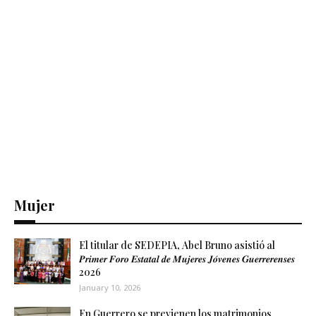
Mujer
El titular de SEDEPIA, Abel Bruno asistió al
𝑷𝒓𝒊𝒎𝒆𝒓 𝑭𝒐𝒓𝒐 𝑬𝒔𝒕𝒂𝒕𝒂𝒍 𝒅𝒆 𝑴𝒖𝒋𝒆𝒓𝒆𝒔 𝑱𝒐́𝒗𝒆𝒏𝒆𝒔 𝑮𝒖𝒆𝒓𝒓𝒆𝒓𝒆𝒏𝒔𝒆𝒔
2026
January 10, 2026
En Guerrero se previenen los matrimonios