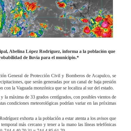
ipal, Abelina López Rodríguez, informa a la población que
robabilidad de lluvia para el municipio.*
ción General de Protección Civil y Bomberos de Acapulco, se
cipitaciones, que serán generadas por un canal de baja presión
n con la Vaguada monzónica que se localiza al sur del estado.
y la máxima de 33 grados centígrados, con posibles vientos de
Estas condiciones meteorológicas podrían variar en las próximas
dríguez exhorta a la población a estar atenta a los avisos que
io temporal más cercano y tener a la mano las líneas telefónicas
l: 744 4 40 70 31 y 744 4 85 61 70.