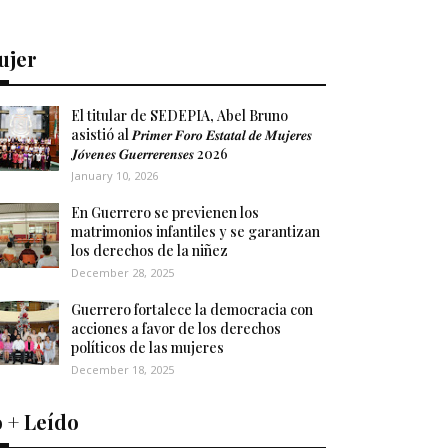
ujer
El titular de SEDEPIA, Abel Bruno
asistió al 𝑷𝒓𝒊𝒎𝒆𝒓 𝑭𝒐𝒓𝒐 𝑬𝒔𝒕𝒂𝒕𝒂𝒍 𝒅𝒆 𝑴𝒖𝒋𝒆𝒓𝒆𝒔
𝑱𝒐́𝒗𝒆𝒏𝒆𝒔 𝑮𝒖𝒆𝒓𝒓𝒆𝒓𝒆𝒏𝒔𝒆𝒔 2026
January 10, 2026
En Guerrero se previenen los
matrimonios infantiles y se garantizan
los derechos de la niñez
December 28, 2025
Guerrero fortalece la democracia con
acciones a favor de los derechos
políticos de las mujeres
December 18, 2025
 + Leído