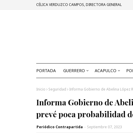
CÉLICA VERDUZCO CAMPOS, DIRECTORA GENERAL
PORTADA
GUERRERO
ACAPULCO
PO
Inicio
Seguridad
Informa Gobierno de Abelina López R
Informa Gobierno de Abel
prevé poca probabilidad de
Periódico Contrapartida
-
Septiembre 07, 2023