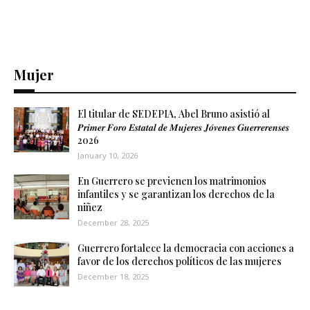
Mujer
El titular de SEDEPIA, Abel Bruno asistió al
𝑷𝒓𝒊𝒎𝒆𝒓 𝑭𝒐𝒓𝒐 𝑬𝒔𝒕𝒂𝒕𝒂𝒍 𝒅𝒆 𝑴𝒖𝒋𝒆𝒓𝒆𝒔 𝑱𝒐́𝒗𝒆𝒏𝒆𝒔 𝑮𝒖𝒆𝒓𝒓𝒆𝒓𝒆𝒏𝒔𝒆𝒔
2026
January 10, 2026
En Guerrero se previenen los matrimonios
infantiles y se garantizan los derechos de la
niñez
December 28, 2025
Guerrero fortalece la democracia con acciones a
favor de los derechos políticos de las mujeres
December 18, 2025