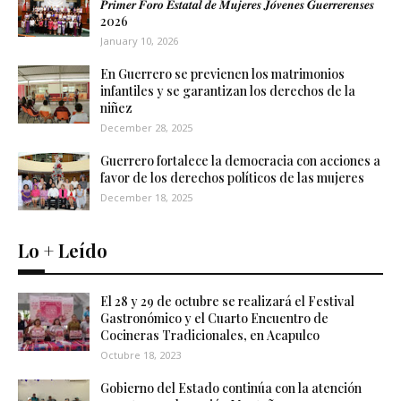
𝑷𝒓𝒊𝒎𝒆𝒓 𝑭𝒐𝒓𝒐 𝑬𝒔𝒕𝒂𝒕𝒂𝒍 𝒅𝒆 𝑴𝒖𝒋𝒆𝒓𝒆𝒔 𝑱𝒐́𝒗𝒆𝒏𝒆𝒔 𝑮𝒖𝒆𝒓𝒓𝒆𝒓𝒆𝒏𝒔𝒆𝒔
2026
January 10, 2026
En Guerrero se previenen los matrimonios
infantiles y se garantizan los derechos de la
niñez
December 28, 2025
Guerrero fortalece la democracia con acciones a
favor de los derechos políticos de las mujeres
December 18, 2025
Lo + Leído
El 28 y 29 de octubre se realizará el Festival
Gastronómico y el Cuarto Encuentro de
Cocineras Tradicionales, en Acapulco
Octubre 18, 2023
Gobierno del Estado continúa con la atención