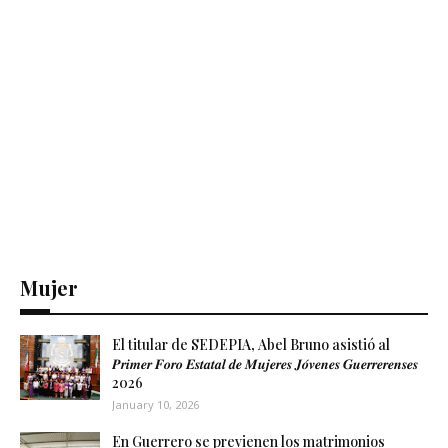
Mujer
El titular de SEDEPIA, Abel Bruno asistió al
𝑷𝒓𝒊𝒎𝒆𝒓 𝑭𝒐𝒓𝒐 𝑬𝒔𝒕𝒂𝒕𝒂𝒍 𝒅𝒆 𝑴𝒖𝒋𝒆𝒓𝒆𝒔 𝑱𝒐́𝒗𝒆𝒏𝒆𝒔 𝑮𝒖𝒆𝒓𝒓𝒆𝒓𝒆𝒏𝒔𝒆𝒔
2026
January 10, 2026
En Guerrero se previenen los matrimonios