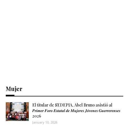
Mujer
El titular de SEDEPIA, Abel Bruno asistió al
𝑷𝒓𝒊𝒎𝒆𝒓 𝑭𝒐𝒓𝒐 𝑬𝒔𝒕𝒂𝒕𝒂𝒍 𝒅𝒆 𝑴𝒖𝒋𝒆𝒓𝒆𝒔 𝑱𝒐́𝒗𝒆𝒏𝒆𝒔 𝑮𝒖𝒆𝒓𝒓𝒆𝒓𝒆𝒏𝒔𝒆𝒔
2026
January 10, 2026