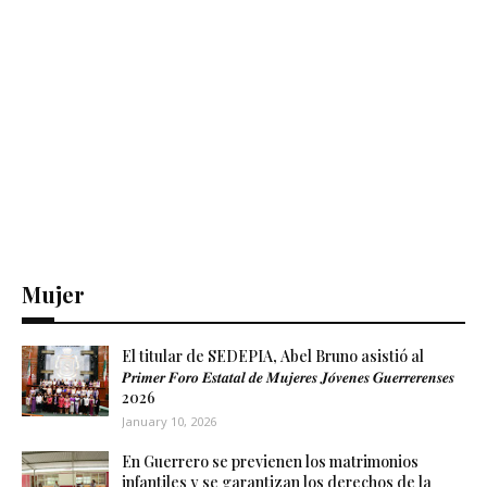
Mujer
El titular de SEDEPIA, Abel Bruno asistió al
𝑷𝒓𝒊𝒎𝒆𝒓 𝑭𝒐𝒓𝒐 𝑬𝒔𝒕𝒂𝒕𝒂𝒍 𝒅𝒆 𝑴𝒖𝒋𝒆𝒓𝒆𝒔 𝑱𝒐́𝒗𝒆𝒏𝒆𝒔 𝑮𝒖𝒆𝒓𝒓𝒆𝒓𝒆𝒏𝒔𝒆𝒔
2026
January 10, 2026
En Guerrero se previenen los matrimonios
infantiles y se garantizan los derechos de la