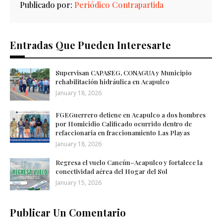
Publicado por:
Periódico Contrapartida
Entradas Que Pueden Interesarte
Supervisan CAPASEG, CONAGUA y Municipio
rehabilitación hidráulica en Acapulco
January 18, 2026
FGEGuerrero detiene en Acapulco a dos hombres
por Homicidio Calificado ocurrido dentro de
refaccionaria en fraccionamiento Las Playas
January 18, 2026
Regresa el vuelo Cancún–Acapulco y fortalece la
conectividad aérea del Hogar del Sol
January 15, 2026
Publicar Un Comentario