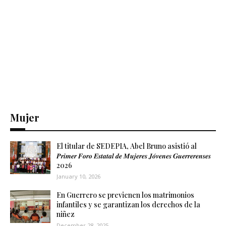
Mujer
El titular de SEDEPIA, Abel Bruno asistió al
𝑷𝒓𝒊𝒎𝒆𝒓 𝑭𝒐𝒓𝒐 𝑬𝒔𝒕𝒂𝒕𝒂𝒍 𝒅𝒆 𝑴𝒖𝒋𝒆𝒓𝒆𝒔 𝑱𝒐́𝒗𝒆𝒏𝒆𝒔 𝑮𝒖𝒆𝒓𝒓𝒆𝒓𝒆𝒏𝒔𝒆𝒔
2026
January 10, 2026
En Guerrero se previenen los matrimonios
infantiles y se garantizan los derechos de la
niñez
December 28, 2025