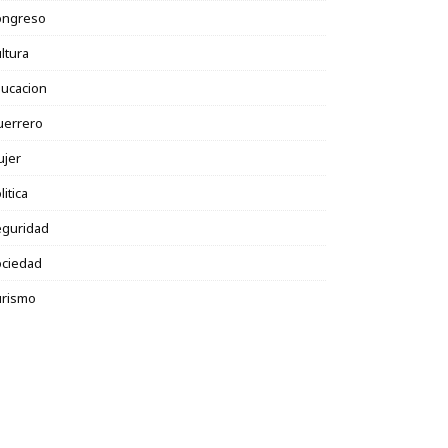
ongreso
ltura
ucacion
uerrero
ujer
litica
eguridad
ociedad
urismo