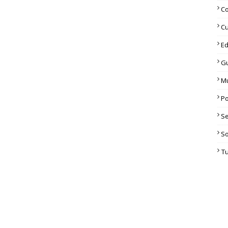
C
Cu
Ed
G
M
Po
S
S
T