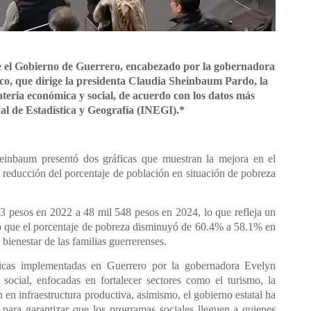
re el Gobierno de Guerrero, encabezado por la gobernadora
co, que dirige la presidenta Claudia Sheinbaum Pardo, la
ateria económica y social, de acuerdo con los datos más
nal de Estadística y Geografía (INEGI).*
heinbaum presentó dos gráficas que muestran la mejora en el
a reducción del porcentaje de población en situación de pobreza
3 pesos en 2022 a 48 mil 548 pesos en 2024, lo que refleja un
nto que el porcentaje de pobreza disminuyó de 60.4% a 58.1% en
bienestar de las familias guerrerenses.
úblicas implementadas en Guerrero por la gobernadora Evelyn
social, enfocadas en fortalecer sectores como el turismo, la
ón en infraestructura productiva, asimismo, el gobierno estatal ha
para garantizar que los programas sociales lleguen a quienes