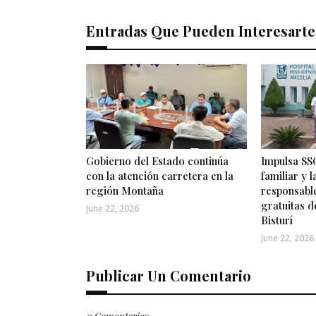
Entradas Que Pueden Interesarte
Gobierno del Estado continúa
Impulsa SSG
con la atención carretera en la
familiar y 
región Montaña
responsabl
gratuitas d
June 22, 2026
Bisturí
June 22, 2026
Publicar Un Comentario
0 Comentarios