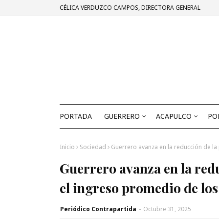
CÉLICA VERDUZCO CAMPOS, DIRECTORA GENERAL
PORTADA
GUERRERO
ACAPULCO
PO
Inicio
Sociedad
Guerrero avanza en la reducción de l
Guerrero avanza en la red
el ingreso promedio de lo
Periódico Contrapartida
-
Octubre 31, 2025