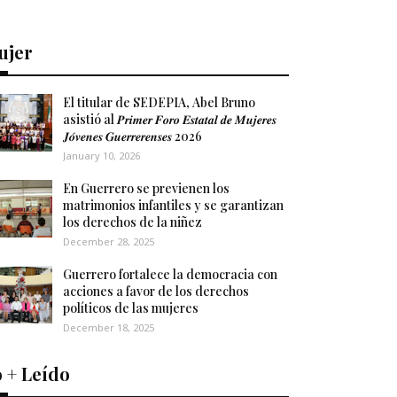
ujer
El titular de SEDEPIA, Abel Bruno
asistió al 𝑷𝒓𝒊𝒎𝒆𝒓 𝑭𝒐𝒓𝒐 𝑬𝒔𝒕𝒂𝒕𝒂𝒍 𝒅𝒆 𝑴𝒖𝒋𝒆𝒓𝒆𝒔
𝑱𝒐́𝒗𝒆𝒏𝒆𝒔 𝑮𝒖𝒆𝒓𝒓𝒆𝒓𝒆𝒏𝒔𝒆𝒔 2026
January 10, 2026
En Guerrero se previenen los
matrimonios infantiles y se garantizan
los derechos de la niñez
December 28, 2025
Guerrero fortalece la democracia con
acciones a favor de los derechos
políticos de las mujeres
December 18, 2025
 + Leído