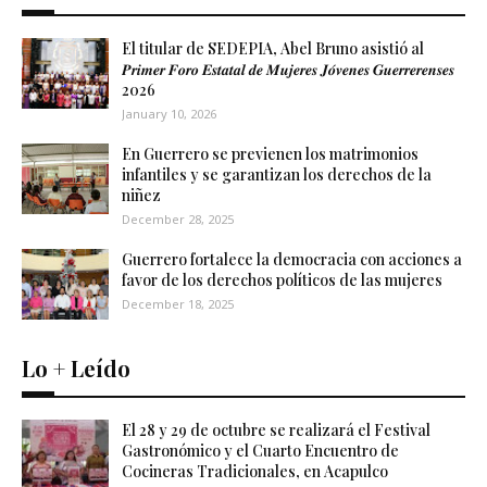
El titular de SEDEPIA, Abel Bruno asistió al
𝑷𝒓𝒊𝒎𝒆𝒓 𝑭𝒐𝒓𝒐 𝑬𝒔𝒕𝒂𝒕𝒂𝒍 𝒅𝒆 𝑴𝒖𝒋𝒆𝒓𝒆𝒔 𝑱𝒐́𝒗𝒆𝒏𝒆𝒔 𝑮𝒖𝒆𝒓𝒓𝒆𝒓𝒆𝒏𝒔𝒆𝒔
2026
January 10, 2026
En Guerrero se previenen los matrimonios
infantiles y se garantizan los derechos de la
niñez
December 28, 2025
Guerrero fortalece la democracia con acciones a
favor de los derechos políticos de las mujeres
December 18, 2025
Lo + Leído
El 28 y 29 de octubre se realizará el Festival
Gastronómico y el Cuarto Encuentro de
Cocineras Tradicionales, en Acapulco