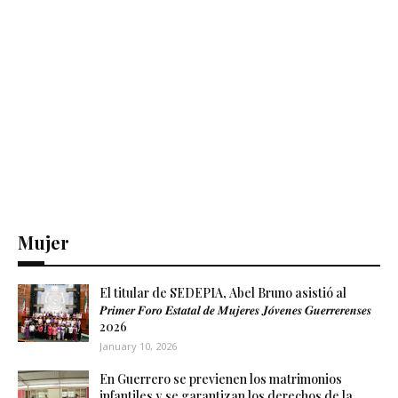
Mujer
El titular de SEDEPIA, Abel Bruno asistió al
𝑷𝒓𝒊𝒎𝒆𝒓 𝑭𝒐𝒓𝒐 𝑬𝒔𝒕𝒂𝒕𝒂𝒍 𝒅𝒆 𝑴𝒖𝒋𝒆𝒓𝒆𝒔 𝑱𝒐́𝒗𝒆𝒏𝒆𝒔 𝑮𝒖𝒆𝒓𝒓𝒆𝒓𝒆𝒏𝒔𝒆𝒔
2026
January 10, 2026
En Guerrero se previenen los matrimonios
infantiles y se garantizan los derechos de la