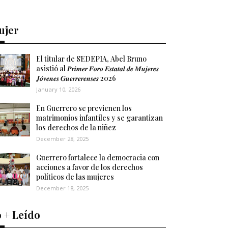
ujer
El titular de SEDEPIA, Abel Bruno
asistió al 𝑷𝒓𝒊𝒎𝒆𝒓 𝑭𝒐𝒓𝒐 𝑬𝒔𝒕𝒂𝒕𝒂𝒍 𝒅𝒆 𝑴𝒖𝒋𝒆𝒓𝒆𝒔
𝑱𝒐́𝒗𝒆𝒏𝒆𝒔 𝑮𝒖𝒆𝒓𝒓𝒆𝒓𝒆𝒏𝒔𝒆𝒔 2026
January 10, 2026
En Guerrero se previenen los
matrimonios infantiles y se garantizan
los derechos de la niñez
December 28, 2025
Guerrero fortalece la democracia con
acciones a favor de los derechos
políticos de las mujeres
December 18, 2025
 + Leído