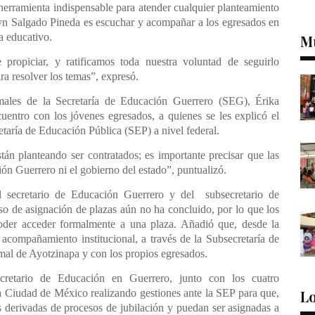
erramienta indispensable para atender cualquier planteamiento
lyn Salgado Pineda es escuchar y acompañar a los egresados en
a educativo.
M
propiciar, y ratificamos toda nuestra voluntad de seguirlo
 resolver los temas”, expresó.
rmales de la Secretaría de Educación Guerrero (SEG), Érika
entro con los jóvenes egresados, a quienes se les explicó el
etaría de Educación Pública (SEP) a nivel federal.
tán planteando ser contratados; es importante precisar que las
ión Guerrero ni el gobierno del estado”, puntualizó.
l secretario de Educación Guerrero y del subsecretario de
o de asignación de plazas aún no ha concluido, por lo que los
oder acceder formalmente a una plaza. Añadió que, desde la
acompañamiento institucional, a través de la Subsecretaría de
al de Ayotzinapa y con los propios egresados.
retario de Educación en Guerrero, junto con los cuatro
Lo
la Ciudad de México realizando gestiones ante la SEP para que,
as derivadas de procesos de jubilación y puedan ser asignadas a