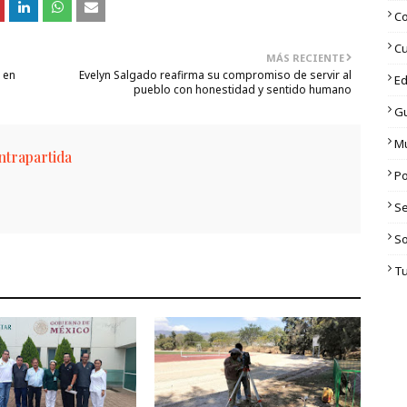
C
Cu
MÁS RECIENTE
 en
Evelyn Salgado reafirma su compromiso de servir al
Ed
pueblo con honestidad y sentido humano
G
M
trapartida
Po
S
S
T