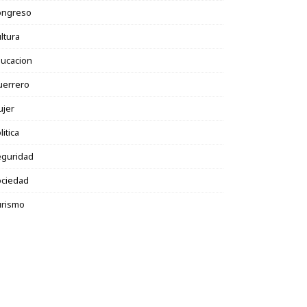
ongreso
ltura
ucacion
uerrero
ujer
litica
eguridad
ociedad
urismo