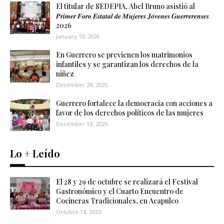
El titular de SEDEPIA, Abel Bruno asistió al
𝑷𝒓𝒊𝒎𝒆𝒓 𝑭𝒐𝒓𝒐 𝑬𝒔𝒕𝒂𝒕𝒂𝒍 𝒅𝒆 𝑴𝒖𝒋𝒆𝒓𝒆𝒔 𝑱𝒐́𝒗𝒆𝒏𝒆𝒔 𝑮𝒖𝒆𝒓𝒓𝒆𝒓𝒆𝒏𝒔𝒆𝒔
2026
January 10, 2026
En Guerrero se previenen los matrimonios
infantiles y se garantizan los derechos de la
niñez
December 28, 2025
Guerrero fortalece la democracia con acciones a
favor de los derechos políticos de las mujeres
December 18, 2025
Lo + Leído
El 28 y 29 de octubre se realizará el Festival
Gastronómico y el Cuarto Encuentro de
Cocineras Tradicionales, en Acapulco
Octubre 18, 2023