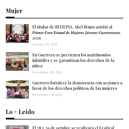
Mujer
El titular de SEDEPIA, Abel Bruno asistió al
𝑷𝒓𝒊𝒎𝒆𝒓 𝑭𝒐𝒓𝒐 𝑬𝒔𝒕𝒂𝒕𝒂𝒍 𝒅𝒆 𝑴𝒖𝒋𝒆𝒓𝒆𝒔 𝑱𝒐́𝒗𝒆𝒏𝒆𝒔 𝑮𝒖𝒆𝒓𝒓𝒆𝒓𝒆𝒏𝒔𝒆𝒔
2026
January 10, 2026
En Guerrero se previenen los matrimonios
infantiles y se garantizan los derechos de la
niñez
December 28, 2025
Guerrero fortalece la democracia con acciones a
favor de los derechos políticos de las mujeres
December 18, 2025
Lo + Leído
El 28 y 29 de octubre se realizará el Festival