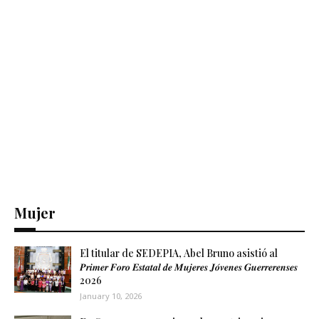
Mujer
El titular de SEDEPIA, Abel Bruno asistió al
𝑷𝒓𝒊𝒎𝒆𝒓 𝑭𝒐𝒓𝒐 𝑬𝒔𝒕𝒂𝒕𝒂𝒍 𝒅𝒆 𝑴𝒖𝒋𝒆𝒓𝒆𝒔 𝑱𝒐́𝒗𝒆𝒏𝒆𝒔 𝑮𝒖𝒆𝒓𝒓𝒆𝒓𝒆𝒏𝒔𝒆𝒔
2026
January 10, 2026