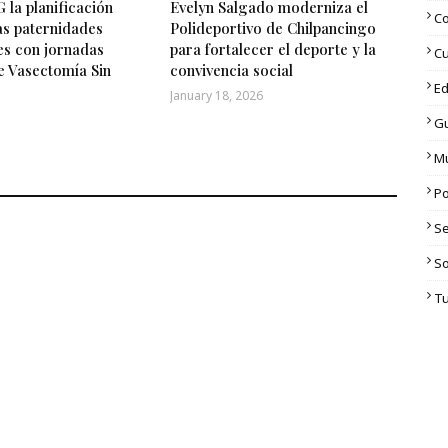
 la planificación
Evelyn Salgado moderniza el
C
las paternidades
Polideportivo de Chilpancingo
es con jornadas
para fortalecer el deporte y la
Cu
e Vasectomía Sin
convivencia social
Ed
January 18, 2026
G
M
Po
S
S
T