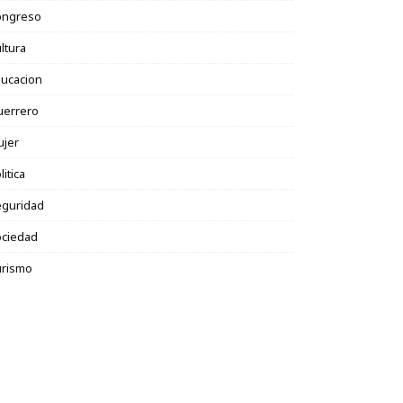
ongreso
ltura
ucacion
uerrero
ujer
litica
eguridad
ociedad
urismo