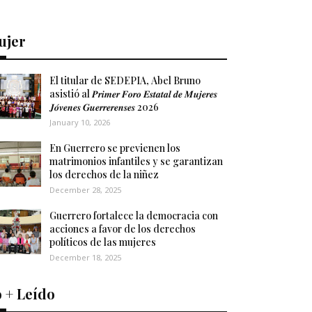
ujer
El titular de SEDEPIA, Abel Bruno
asistió al 𝑷𝒓𝒊𝒎𝒆𝒓 𝑭𝒐𝒓𝒐 𝑬𝒔𝒕𝒂𝒕𝒂𝒍 𝒅𝒆 𝑴𝒖𝒋𝒆𝒓𝒆𝒔
𝑱𝒐́𝒗𝒆𝒏𝒆𝒔 𝑮𝒖𝒆𝒓𝒓𝒆𝒓𝒆𝒏𝒔𝒆𝒔 2026
January 10, 2026
En Guerrero se previenen los
matrimonios infantiles y se garantizan
los derechos de la niñez
December 28, 2025
Guerrero fortalece la democracia con
acciones a favor de los derechos
políticos de las mujeres
December 18, 2025
 + Leído