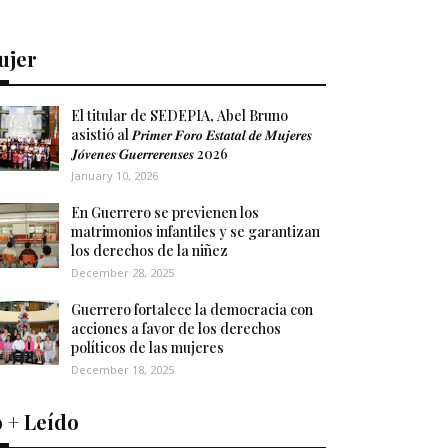
ujer
El titular de SEDEPIA, Abel Bruno
asistió al 𝑷𝒓𝒊𝒎𝒆𝒓 𝑭𝒐𝒓𝒐 𝑬𝒔𝒕𝒂𝒕𝒂𝒍 𝒅𝒆 𝑴𝒖𝒋𝒆𝒓𝒆𝒔
𝑱𝒐́𝒗𝒆𝒏𝒆𝒔 𝑮𝒖𝒆𝒓𝒓𝒆𝒓𝒆𝒏𝒔𝒆𝒔 2026
January 10, 2026
En Guerrero se previenen los
matrimonios infantiles y se garantizan
los derechos de la niñez
December 28, 2025
Guerrero fortalece la democracia con
acciones a favor de los derechos
políticos de las mujeres
December 18, 2025
 + Leído