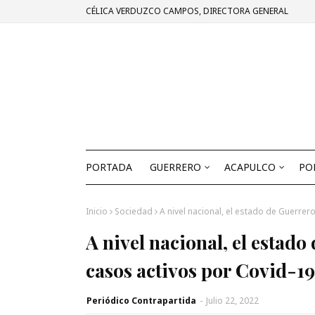
CÉLICA VERDUZCO CAMPOS, DIRECTORA GENERAL
PORTADA
GUERRERO
ACAPULCO
PO
Inicio
Sociedad
A nivel nacional, el estado de Guerrer
A nivel nacional, el estado
casos activos por Covid-19
Periódico Contrapartida
-
Julio 22, 2022