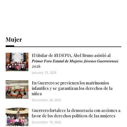
Mujer
El titular de SEDEPIA, Abel Bruno asistió al
𝑷𝒓𝒊𝒎𝒆𝒓 𝑭𝒐𝒓𝒐 𝑬𝒔𝒕𝒂𝒕𝒂𝒍 𝒅𝒆 𝑴𝒖𝒋𝒆𝒓𝒆𝒔 𝑱𝒐́𝒗𝒆𝒏𝒆𝒔 𝑮𝒖𝒆𝒓𝒓𝒆𝒓𝒆𝒏𝒔𝒆𝒔
2026
January 10, 2026
En Guerrero se previenen los matrimonios
infantiles y se garantizan los derechos de la
niñez
December 28, 2025
Guerrero fortalece la democracia con acciones a
favor de los derechos políticos de las mujeres
December 18, 2025