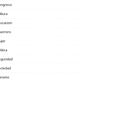
ongreso
ltura
ucacion
uerrero
ujer
litica
eguridad
ociedad
urismo