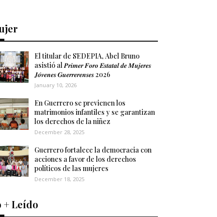
ujer
El titular de SEDEPIA, Abel Bruno
asistió al 𝑷𝒓𝒊𝒎𝒆𝒓 𝑭𝒐𝒓𝒐 𝑬𝒔𝒕𝒂𝒕𝒂𝒍 𝒅𝒆 𝑴𝒖𝒋𝒆𝒓𝒆𝒔
𝑱𝒐́𝒗𝒆𝒏𝒆𝒔 𝑮𝒖𝒆𝒓𝒓𝒆𝒓𝒆𝒏𝒔𝒆𝒔 2026
January 10, 2026
En Guerrero se previenen los
matrimonios infantiles y se garantizan
los derechos de la niñez
December 28, 2025
Guerrero fortalece la democracia con
acciones a favor de los derechos
políticos de las mujeres
December 18, 2025
 + Leído