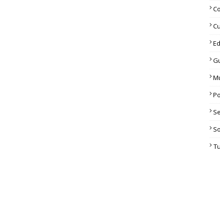
C
Cu
Ed
G
M
Po
S
S
T