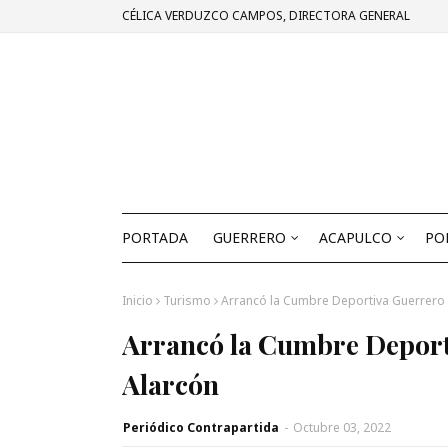
CÉLICA VERDUZCO CAMPOS, DIRECTORA GENERAL
PORTADA
GUERRERO
ACAPULCO
PO
Inicio
Turismo
Arrancó la Cumbre Deportiva Guerrero 
Arrancó la Cumbre Deport
Alarcón
Periódico Contrapartida
-
Octubre 03, 2022