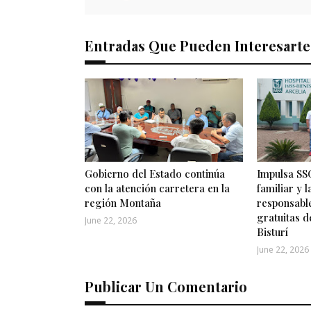
Entradas Que Pueden Interesarte
Gobierno del Estado continúa
Impulsa SSG
con la atención carretera en la
familiar y 
región Montaña
responsabl
gratuitas d
June 22, 2026
Bisturí
June 22, 2026
Publicar Un Comentario