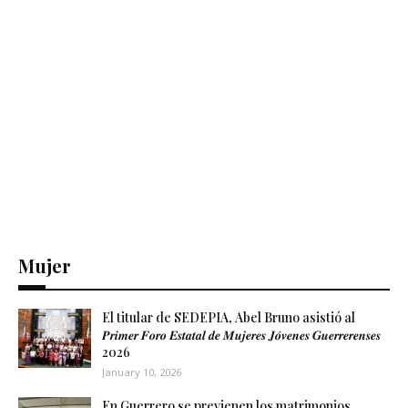
Mujer
El titular de SEDEPIA, Abel Bruno asistió al
𝑷𝒓𝒊𝒎𝒆𝒓 𝑭𝒐𝒓𝒐 𝑬𝒔𝒕𝒂𝒕𝒂𝒍 𝒅𝒆 𝑴𝒖𝒋𝒆𝒓𝒆𝒔 𝑱𝒐́𝒗𝒆𝒏𝒆𝒔 𝑮𝒖𝒆𝒓𝒓𝒆𝒓𝒆𝒏𝒔𝒆𝒔
2026
January 10, 2026
En Guerrero se previenen los matrimonios