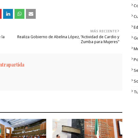
C
Cu
Ed
MÁS RECIENTE
 la
Realiza Gobierno de Abelina López, “Actividad de Cardio y
G
Zumba para Mujeres”
M
Po
trapartida
S
S
T