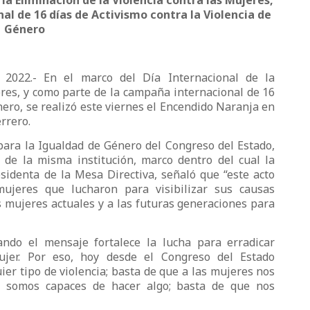
 la Eliminación de la Violencia contra las Mujeres,
l de 16 días de Activismo contra la Violencia de
Género
 2022.- En el marco del Día Internacional de la
eres, y como parte de la campaña internacional de 16
nero, se realizó este viernes el Encendido Naranja en
errero.
para la Igualdad de Género del Congreso del Estado,
de la misma institución, marco dentro del cual la
identa de la Mesa Directiva, señaló que “este acto
mujeres que lucharon para visibilizar sus causas
s mujeres actuales y a las futuras generaciones para
ndo el mensaje fortalece la lucha para erradicar
mujer. Por eso, hoy desde el Congreso del Estado
ier tipo de violencia; basta de que a las mujeres nos
 somos capaces de hacer algo; basta de que nos