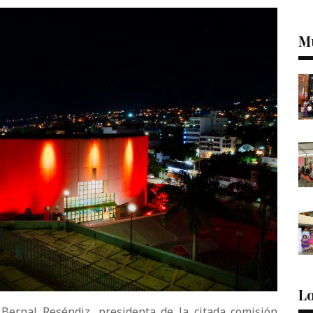
M
Lo
 Bernal Reséndiz, presidenta de la citada comisión