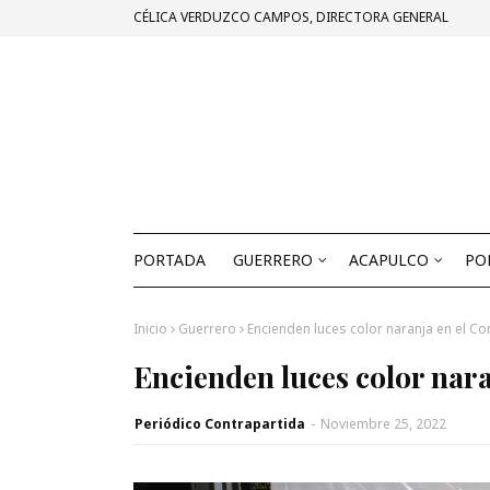
CÉLICA VERDUZCO CAMPOS, DIRECTORA GENERAL
PORTADA
GUERRERO
ACAPULCO
PO
Inicio
Guerrero
Encienden luces color naranja en el C
Encienden luces color nar
Periódico Contrapartida
-
Noviembre 25, 2022