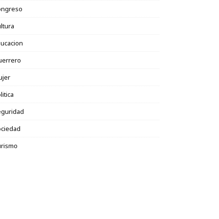
ongreso
ltura
ucacion
uerrero
ujer
litica
eguridad
ociedad
urismo