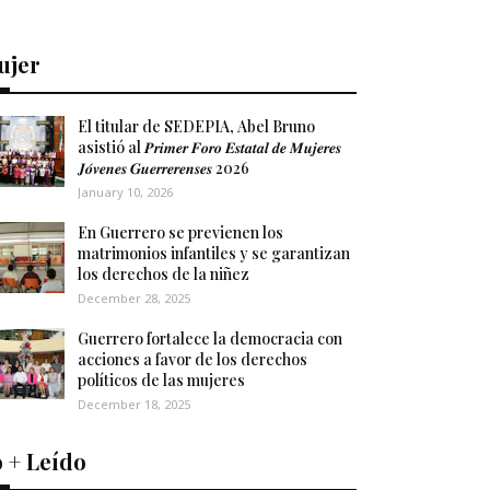
ujer
El titular de SEDEPIA, Abel Bruno
asistió al 𝑷𝒓𝒊𝒎𝒆𝒓 𝑭𝒐𝒓𝒐 𝑬𝒔𝒕𝒂𝒕𝒂𝒍 𝒅𝒆 𝑴𝒖𝒋𝒆𝒓𝒆𝒔
𝑱𝒐́𝒗𝒆𝒏𝒆𝒔 𝑮𝒖𝒆𝒓𝒓𝒆𝒓𝒆𝒏𝒔𝒆𝒔 2026
January 10, 2026
En Guerrero se previenen los
matrimonios infantiles y se garantizan
los derechos de la niñez
December 28, 2025
Guerrero fortalece la democracia con
acciones a favor de los derechos
políticos de las mujeres
December 18, 2025
 + Leído