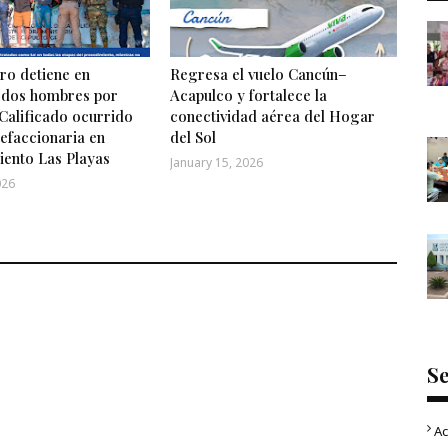
o detiene en
Regresa el vuelo Cancún–
 dos hombres por
Acapulco y fortalece la
Calificado ocurrido
conectividad aérea del Hogar
efaccionaria en
del Sol
iento Las Playas
January 15, 2026
026
S
Ac