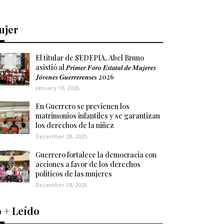
ujer
El titular de SEDEPIA, Abel Bruno
asistió al 𝑷𝒓𝒊𝒎𝒆𝒓 𝑭𝒐𝒓𝒐 𝑬𝒔𝒕𝒂𝒕𝒂𝒍 𝒅𝒆 𝑴𝒖𝒋𝒆𝒓𝒆𝒔
𝑱𝒐́𝒗𝒆𝒏𝒆𝒔 𝑮𝒖𝒆𝒓𝒓𝒆𝒓𝒆𝒏𝒔𝒆𝒔 2026
January 10, 2026
En Guerrero se previenen los
matrimonios infantiles y se garantizan
los derechos de la niñez
December 28, 2025
Guerrero fortalece la democracia con
acciones a favor de los derechos
políticos de las mujeres
December 18, 2025
 + Leído