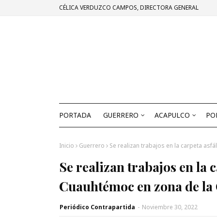
CÉLICA VERDUZCO CAMPOS, DIRECTORA GENERAL
PORTADA
GUERRERO
ACAPULCO
PO
Inicio
Guerrero
Se realizan trabajos en la carpeta asf
Se realizan trabajos en la 
Cuauhtémoc en zona de la 
Periódico Contrapartida
-
Noviembre 30, 2022