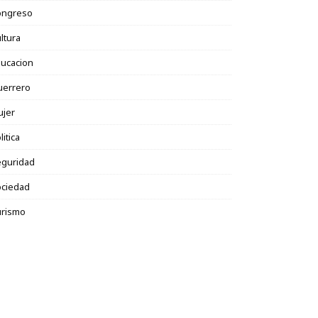
ongreso
ltura
ucacion
uerrero
ujer
litica
eguridad
ociedad
urismo