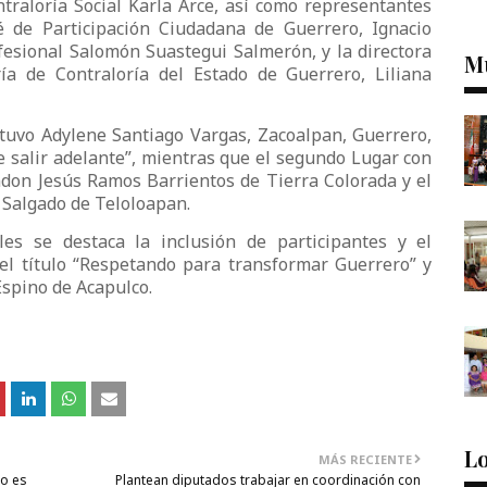
ntraloría Social Karla Arce, así como representantes
é de Participación Ciudadana de Guerrero, Ignacio
esional Salomón Suastegui Salmerón, y la directora
M
ía de Contraloría del Estado de Guerrero, Liliana
tuvo Adylene Santiago Vargas, Zacoalpan, Guerrero,
de salir adelante”, mientras que el segundo Lugar con
ndon Jesús Ramos Barrientos de Tierra Colorada y el
 Salgado de Teloloapan.
es se destaca la inclusión de participantes y el
el título “Respetando para transformar Guerrero” y
Espino de Acapulco.
Lo
MÁS RECIENTE
o es
Plantean diputados trabajar en coordinación con