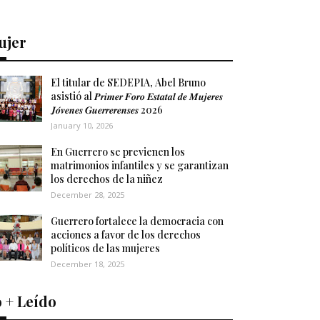
ujer
El titular de SEDEPIA, Abel Bruno
asistió al 𝑷𝒓𝒊𝒎𝒆𝒓 𝑭𝒐𝒓𝒐 𝑬𝒔𝒕𝒂𝒕𝒂𝒍 𝒅𝒆 𝑴𝒖𝒋𝒆𝒓𝒆𝒔
𝑱𝒐́𝒗𝒆𝒏𝒆𝒔 𝑮𝒖𝒆𝒓𝒓𝒆𝒓𝒆𝒏𝒔𝒆𝒔 2026
January 10, 2026
En Guerrero se previenen los
matrimonios infantiles y se garantizan
los derechos de la niñez
December 28, 2025
Guerrero fortalece la democracia con
acciones a favor de los derechos
políticos de las mujeres
December 18, 2025
 + Leído