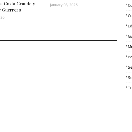
la Costa Grande y
January 08, 2026
C
e Guerrero
Cu
026
Ed
G
M
Po
S
S
T