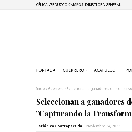
CÉLICA VERDUZCO CAMPOS, DIRECTORA GENERAL
PORTADA
GUERRERO
ACAPULCO
PO
Inicio
Guerrero
Seleccionan a ganadores del concurso
Seleccionan a ganadores de
"Capturando la Transform
Periódico Contrapartida
-
Noviembre 24, 2022