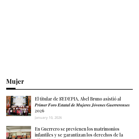
Mujer
El titular de SEDEPIA, Abel Bruno asistió al
𝑷𝒓𝒊𝒎𝒆𝒓 𝑭𝒐𝒓𝒐 𝑬𝒔𝒕𝒂𝒕𝒂𝒍 𝒅𝒆 𝑴𝒖𝒋𝒆𝒓𝒆𝒔 𝑱𝒐́𝒗𝒆𝒏𝒆𝒔 𝑮𝒖𝒆𝒓𝒓𝒆𝒓𝒆𝒏𝒔𝒆𝒔
2026
January 10, 2026
En Guerrero se previenen los matrimonios
infantiles y se garantizan los derechos de la