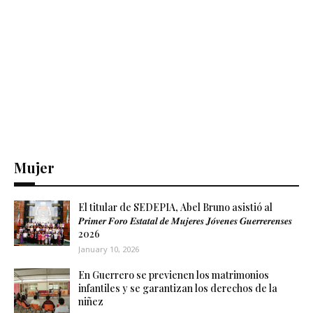
Mujer
El titular de SEDEPIA, Abel Bruno asistió al
𝑷𝒓𝒊𝒎𝒆𝒓 𝑭𝒐𝒓𝒐 𝑬𝒔𝒕𝒂𝒕𝒂𝒍 𝒅𝒆 𝑴𝒖𝒋𝒆𝒓𝒆𝒔 𝑱𝒐́𝒗𝒆𝒏𝒆𝒔 𝑮𝒖𝒆𝒓𝒓𝒆𝒓𝒆𝒏𝒔𝒆𝒔
2026
January 10, 2026
En Guerrero se previenen los matrimonios
infantiles y se garantizan los derechos de la
niñez