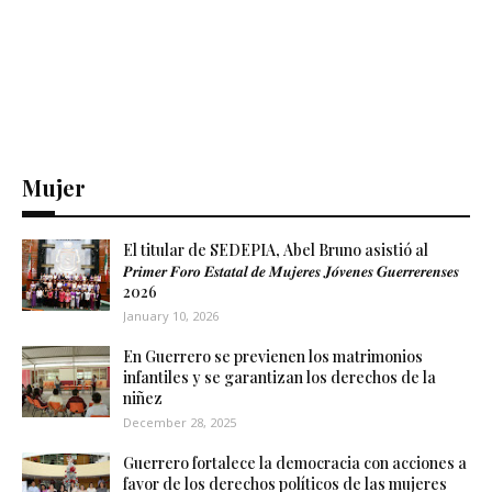
Mujer
El titular de SEDEPIA, Abel Bruno asistió al
𝑷𝒓𝒊𝒎𝒆𝒓 𝑭𝒐𝒓𝒐 𝑬𝒔𝒕𝒂𝒕𝒂𝒍 𝒅𝒆 𝑴𝒖𝒋𝒆𝒓𝒆𝒔 𝑱𝒐́𝒗𝒆𝒏𝒆𝒔 𝑮𝒖𝒆𝒓𝒓𝒆𝒓𝒆𝒏𝒔𝒆𝒔
2026
January 10, 2026
En Guerrero se previenen los matrimonios
infantiles y se garantizan los derechos de la
niñez
December 28, 2025
Guerrero fortalece la democracia con acciones a
favor de los derechos políticos de las mujeres